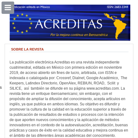
##plugins.themes.bootstrap3.accessible
##plugins.themes.bootstrap3.accessible_menu.main_navigation##
##plugins.themes.bootstrap3.accessible_menu.main_content##
##plugins.themes.bootstrap3.accessible_menu.sidebar##
SOBRE LA REVISTA
La publicación electrónica Acreditas es una revista independiente
cuatrimestral, editada en México con primera edición en noviembre
2019, de acceso abierto sin fines de lucro, arbitrada, con ISSN e
indexada o catalogada por: Crossref, Dialnet, Google Académico, The
Keepers, Latindex Directorio, OpenAlex, REBIUN, ROAD, Scilit y
s
SILICE, así también se difunde en su página www.acreditas.com. La
revista tiene un enfoque iberoamericano; sin embargo, con el
propósito de ampliar la difusión del conocimiento, acepta artículos en
inglés, ya que publica en ambos idiomas. Su objetivo es difundir y
promover la cultura de la calidad en la educación superior a través de
la publicación de resultados de estudios o procesos con la intención
de que aporten nuevos conocimientos y la aplicación de métodos
innovadores en el contexto de la autoevaluación, acreditación, buenas
prácticas y casos de éxito en la calidad educativa y mejora continua en
el ámbito de las diferentes áreas académicas del conocimiento.